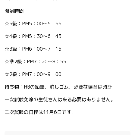
開始時間
☆5
級：
PM5
：
00
～
5
：
55
☆4
級：
PM5
：
30
～
6
：
45
☆3
級：
PM6
：
00
～
7
：
15
☆
準
2
級：
PM7
：
20
～
8
：
55
☆2
級：
PM7
：
00
～
9
：
00
持ち物：
HB
の鉛筆、消しゴム、必要な場合は時計
一次試験免除の生徒さんは来る必要はありません。
二次試験の日程は
11
月
6
日です。